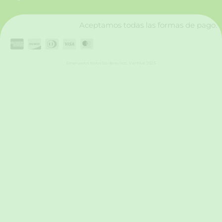
k
a
n
m
Aceptamos todas las formas de pago.
Reservados todos los derechos. Vanttive 2025