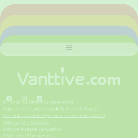
F
I
L
a
n
i
© Todos los derechos reservados.
c
s
n
Políticas de Protección de Datos del Usuario
e
t
k
Formulario para el Ejercicio de Derechos ARCO
b
a
e
Política Anti-Soborno
o
g
d
Política Integral de Gestión
o
r
i
Preguntas Frecuentes