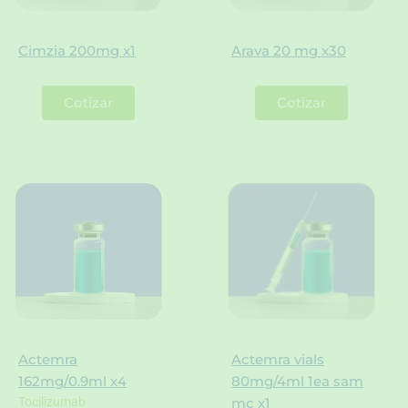
Cimzia 200mg x1
Arava 20 mg x30
Cotizar
Cotizar
Actemra
Actemra vials
162mg/0.9ml x4
80mg/4ml 1ea sam
Tocilizumab
mc x1