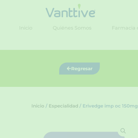
Ir
al
contenido
Inicio
Quiénes Somos
Farmacia 
Regresar
Inicio
/
Especialidad
/ Erivedge imp oc 150mg