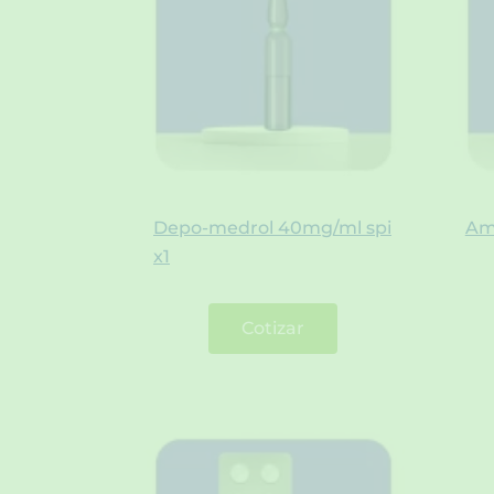
Depo-medrol 40mg/ml spi
Am
x1
Cotizar