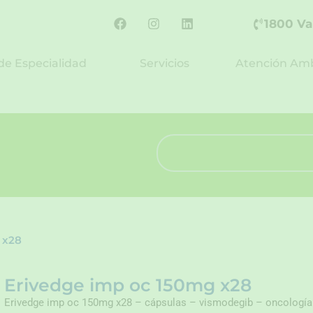
F
I
L
1800 Va
a
n
i
c
s
n
e
t
k
de Especialidad
Servicios
Atención Amb
b
a
e
o
g
d
o
r
i
k
a
n
m
Search
 x28
Erivedge imp oc 150mg x28
Erivedge imp oc 150mg x28 – cápsulas – vismodegib – oncología