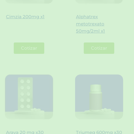
Cimzia 200mg x1
Alphatrex
metotrexato
50mg/2ml x1
Cotizar
Cotizar
Arava 20 mg x30
Triumeq 600mg x30