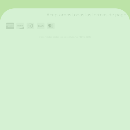
k
a
n
m
Aceptamos todas las formas de pago.
Reservados todos los derechos. Vanttive 2025