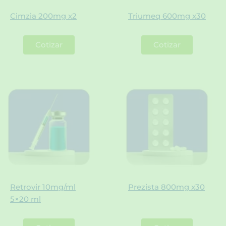
Cimzia 200mg x2
Triumeq 600mg x30
Cotizar
Cotizar
Retrovir 10mg/ml
Prezista 800mg x30
5×20 ml