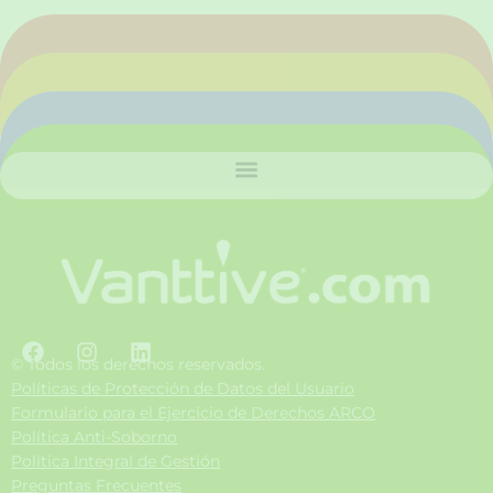
F
I
L
a
n
i
© Todos los derechos reservados.
c
s
n
Políticas de Protección de Datos del Usuario
e
t
k
Formulario para el Ejercicio de Derechos ARCO
b
a
e
Política Anti-Soborno
o
g
d
Política Integral de Gestión
o
r
i
Preguntas Frecuentes