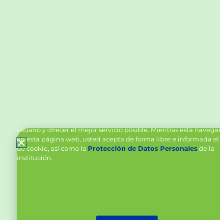
Política de Cookies y Tratamiento de Datos Personal
Vanttive utiliza cookies en este sitio para mejorar la experiencia
usuario y ofrecer el mejor servicio posible. Mientras está naveg
en esta página web, usted acepta de forma libre e informada el
de cookie, así como la
Protección de Datos Personales
de la
institución.