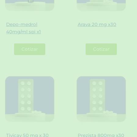
Depo-medrol
Arava 20 mg x30
40mg/ml spi x1
Cotizar
Cotizar
Tivicay 50 mg x 30
Prezista 800mg x30