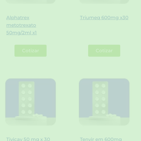
Alphatrex
Triumeq 600mg x30
metotrexato
50mg/2ml x1
Cotizar
Cotizar
Tivicay 50 mg x 30
Tenvir em 600mg