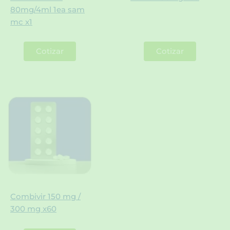
80mg/4ml 1ea sam
mc x1
Cotizar
Cotizar
Combivir 150 mg /
300 mg x60