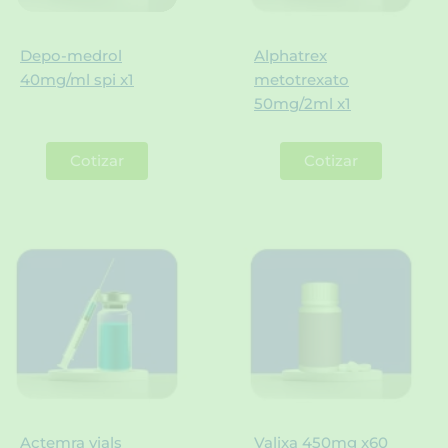
Depo-medrol
Alphatrex
40mg/ml spi x1
metotrexato
50mg/2ml x1
Cotizar
Cotizar
Actemra vials
Valixa 450mg x60