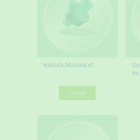
Kadcyla filtro mp x1
Clo
ml
Cotizar