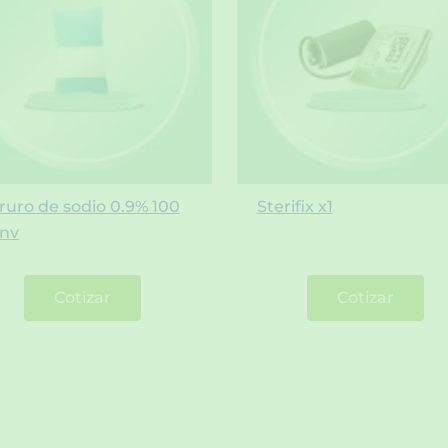
ruro de sodio 0.9% 100
Sterifix x1
 nv
Cotizar
Cotizar