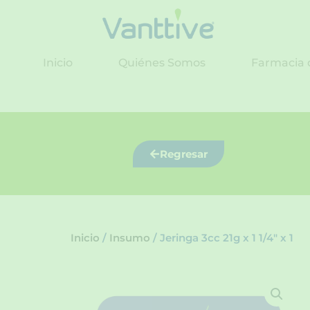
Ir
al
contenido
Inicio
Quiénes Somos
Farmacia 
Regresar
Inicio
/
Insumo
/ Jeringa 3cc 21g x 1 1/4″ x 1