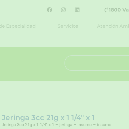
F
I
L
1800 Va
a
n
i
c
s
n
e
t
k
de Especialidad
Servicios
Atención Amb
b
a
e
o
g
d
o
r
i
k
a
n
m
Search
Jeringa 3cc 21g x 1 1/4″ x 1
Jeringa 3cc 21g x 1 1/4″ x 1 – jeringa – insumo – insumo