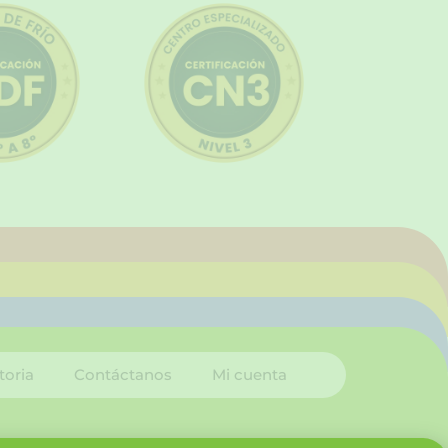
toria
Contáctanos
Mi cuenta
I
L