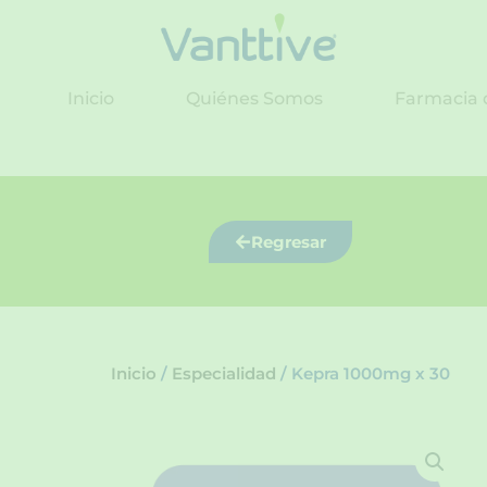
Ir
al
contenido
Inicio
Quiénes Somos
Farmacia 
Regresar
Inicio
/
Especialidad
/ Kepra 1000mg x 30