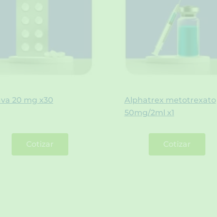
ava 20 mg x30
Alphatrex metotrexato
50mg/2ml x1
Cotizar
Cotizar