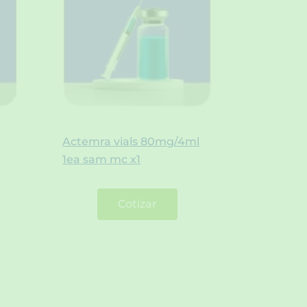
Actemra vials 80mg/4ml
1ea sam mc x1
Cotizar