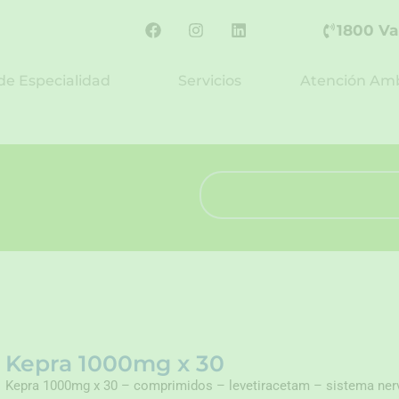
F
I
L
1800 Va
a
n
i
c
s
n
e
t
k
de Especialidad
Servicios
Atención Amb
b
a
e
o
g
d
o
r
i
k
a
n
m
Search
Kepra 1000mg x 30
Kepra 1000mg x 30 – comprimidos – levetiracetam – sistema nervi