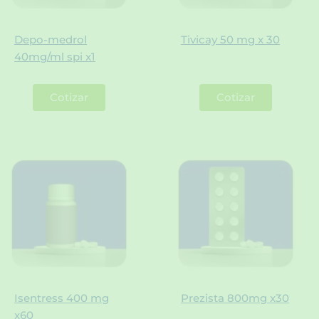
Depo-medrol
Tivicay 50 mg x 30
40mg/ml spi x1
Cotizar
Cotizar
Isentress 400 mg
Prezista 800mg x30
x60