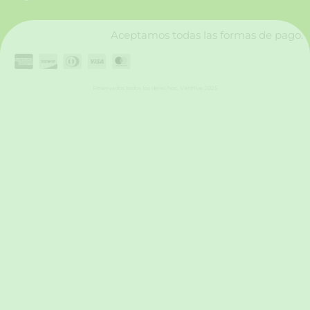
k
a
n
m
Aceptamos todas las formas de pago.
Reservados todos los derechos. Vanttive 2025