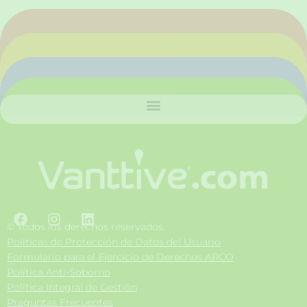
F
I
L
a
n
i
© Todos los derechos reservados.
c
s
n
Políticas de Protección de Datos del Usuario
e
t
k
Formulario para el Ejercicio de Derechos ARCO
b
a
e
Política Anti-Soborno
o
g
d
Política Integral de Gestión
o
r
i
Preguntas Frecuentes