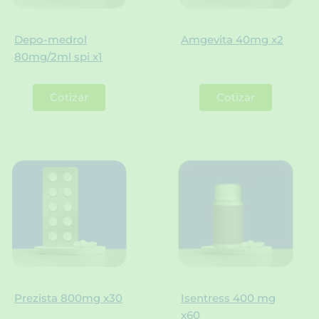
Depo-medrol
Amgevita 40mg x2
80mg/2ml spi x1
Cotizar
Cotizar
Prezista 800mg x30
Isentress 400 mg
x60