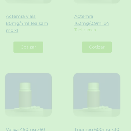
Actemra vials
Actemra
80mg/4ml 1ea sam
162mg/0.9ml x4
Tocilizumab
mc x1
Cotizar
Cotizar
Valixa 450mg x60
Triumeq 600mg x30