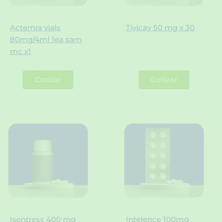
Actemra vials
Tivicay 50 mg x 30
80mg/4ml 1ea sam
mc x1
Cotizar
Cotizar
Isentress 400 mg
Intelence 100mg