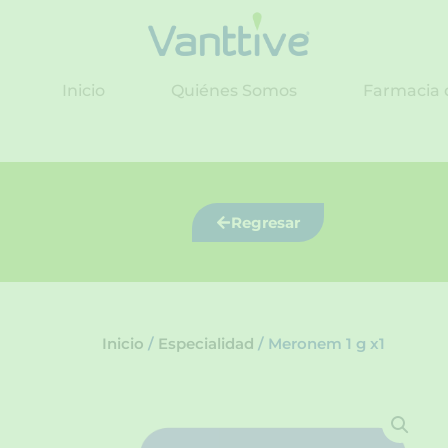
Ir
al
contenido
Inicio
Quiénes Somos
Farmacia 
Regresar
Inicio
/
Especialidad
/ Meronem 1 g x1