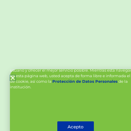
Política de Cookies y Tratamiento de Datos Personal
Vanttive utiliza cookies en este sitio para mejorar la experiencia
usuario y ofrecer el mejor servicio posible. Mientras está naveg
en esta página web, usted acepta de forma libre e informada el
de cookie, así como la
Protección de Datos Personales
de la
institución.
Acepto