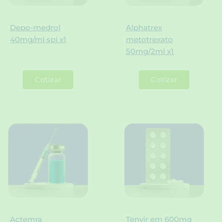
Depo-medrol
Alphatrex
40mg/ml spi x1
metotrexato
50mg/2ml x1
Cotizar
Cotizar
Actemra
Tenvir em 600mg