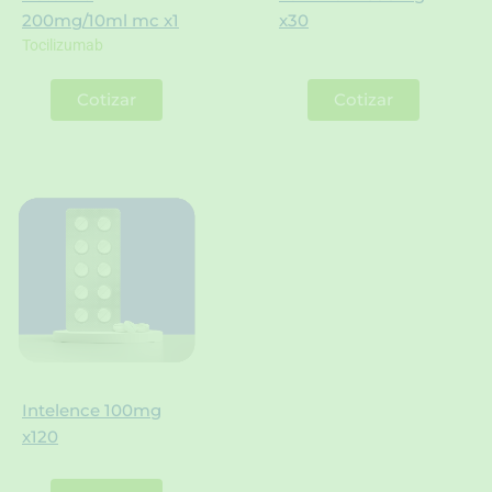
200mg/10ml mc x1
x30
Tocilizumab
Cotizar
Cotizar
Intelence 100mg
x120