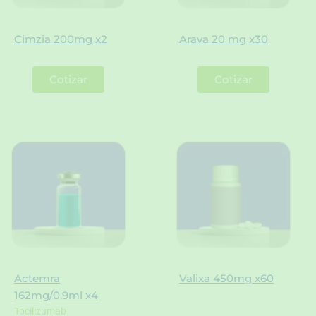
Cimzia 200mg x2
Arava 20 mg x30
Cotizar
Cotizar
Actemra
Valixa 450mg x60
162mg/0.9ml x4
Tocilizumab