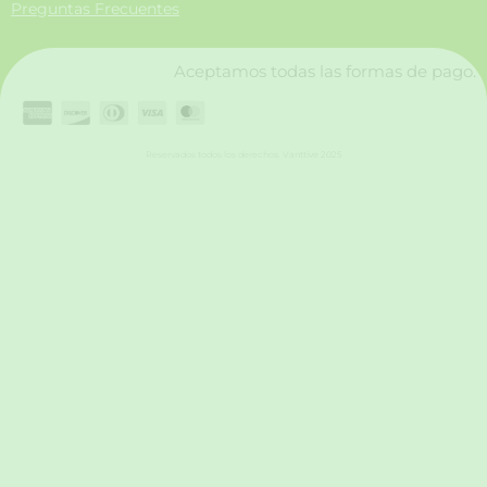
Preguntas Frecuentes
k
a
n
m
Aceptamos todas las formas de pago.
Reservados todos los derechos. Vanttive 2025