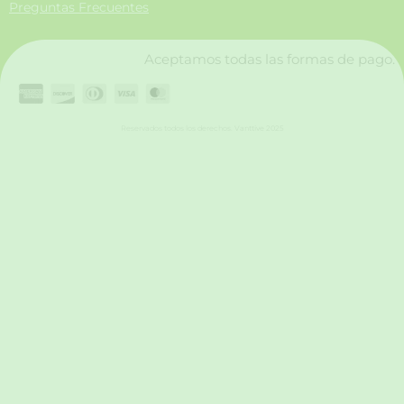
Preguntas Frecuentes
k
a
n
m
Aceptamos todas las formas de pago.
Reservados todos los derechos. Vanttive 2025