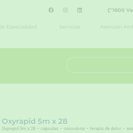
F
I
L
1800 Va
a
n
i
c
s
n
e
t
k
de Especialidad
Servicios
Atención Amb
b
a
e
o
g
d
o
r
i
k
a
n
m
Search
Oxyrapid 5m x 28
Oxyrapid 5m x 28 – cápsulas – oxicodona – terapia de dolor – an