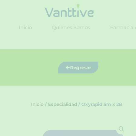
Ir
al
contenido
Inicio
Quiénes Somos
Farmacia 
Regresar
Inicio
/
Especialidad
/ Oxyrapid 5m x 28