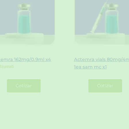
temra 162mg/0.9ml x4
Actemra vials 80mg/4m
ilizumab
1ea sam mc x1
Cotizar
Cotizar