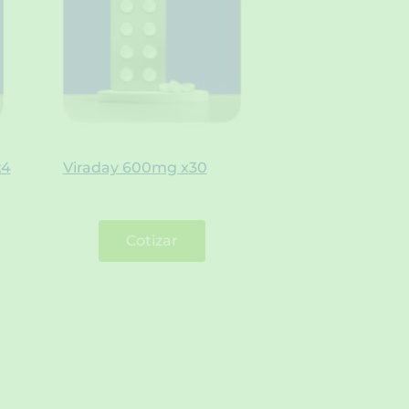
x4
Viraday 600mg x30
Cotizar