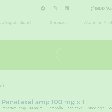
F
I
L
1800 Va
a
n
i
c
s
n
e
t
k
de Especialidad
Servicios
Atención Amb
b
a
e
o
g
d
o
r
i
k
a
n
m
Search
x 1
Panataxel amp 100 mg x 1
Panataxel amp 100 mg x 1 – ampolla – paclitaxel – oncología – c