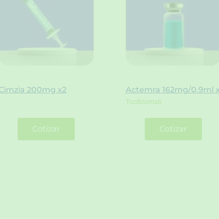
Cimzia 200mg x2
Actemra 162mg/0.9ml 
Tocilizumab
Cotizar
Cotizar