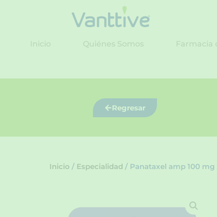
Ir
al
contenido
Inicio
Quiénes Somos
Farmacia 
Regresar
Inicio
/
Especialidad
/ Panataxel amp 100 mg 