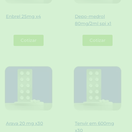
Enbrel 25mg x4
Depo-medrol
80mg/2ml spi x1
Cotizar
Cotizar
Arava 20 mg x30
Tenvir em 600mg
x30