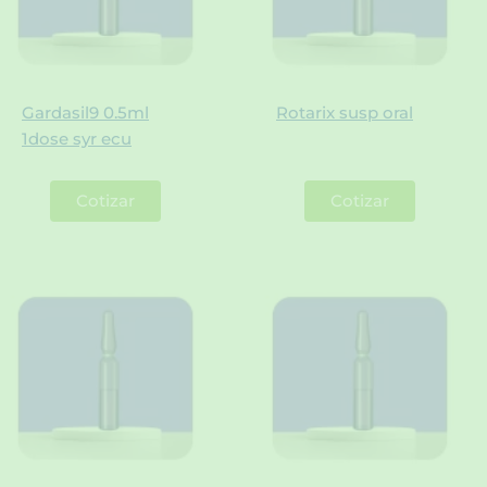
Gardasil9 0.5ml
Rotarix susp oral
1dose syr ecu
Cotizar
Cotizar