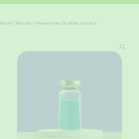
Inicio
/
Vacuna
/ Pneumovax 23 1dose vial ecu