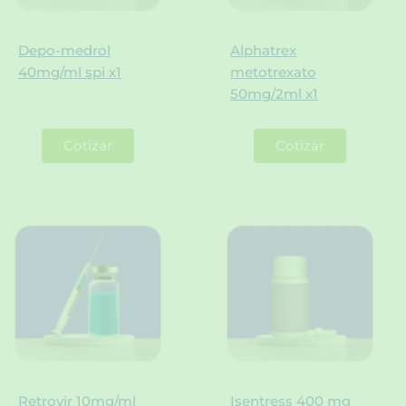
Depo-medrol
Alphatrex
40mg/ml spi x1
metotrexato
50mg/2ml x1
Cotizar
Cotizar
Retrovir 10mg/ml
Isentress 400 mg