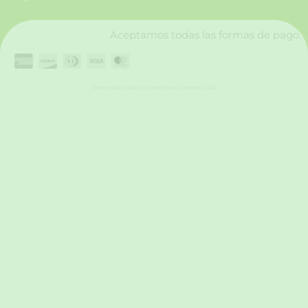
k
a
n
m
Aceptamos todas las formas de pago.
Reservados todos los derechos. Vanttive 2025