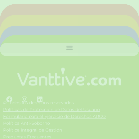
F
I
L
a
n
i
© Todos los derechos reservados.
c
s
n
Políticas de Protección de Datos del Usuario
e
t
k
Formulario para el Ejercicio de Derechos ARCO
b
a
e
Política Anti-Soborno
o
g
d
Política Integral de Gestión
o
r
i
Preguntas Frecuentes