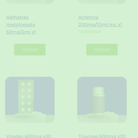
Alphatrex
Actemra
metotrexato
200mg/10ml mc x1
Tocilizumab
50mg/2ml x1
Cotizar
Cotizar
Viraday 600mg x30
Triumeq 600mg x30