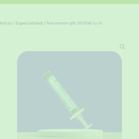
Inicio
/
Especialidad
/ Recormon pfs 30’000 iu x1