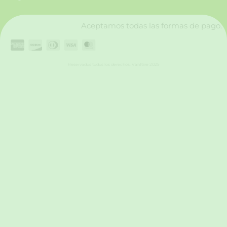
k
a
n
m
Aceptamos todas las formas de pago.
Reservados todos los derechos. Vanttive 2025