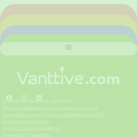
F
I
L
a
n
i
© Todos los derechos reservados.
c
s
n
Políticas de Protección de Datos del Usuario
e
t
k
Formulario para el Ejercicio de Derechos ARCO
b
a
e
Política Anti-Soborno
o
g
d
Política Integral de Gestión
o
r
i
Preguntas Frecuentes