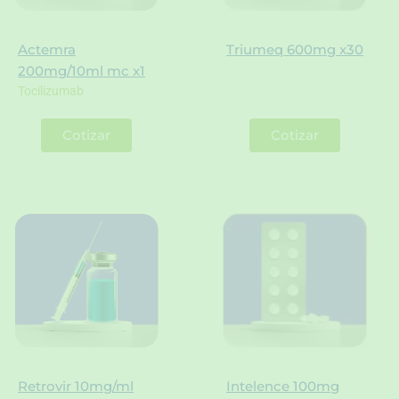
Actemra
Triumeq 600mg x30
200mg/10ml mc x1
Tocilizumab
Cotizar
Cotizar
Retrovir 10mg/ml
Intelence 100mg