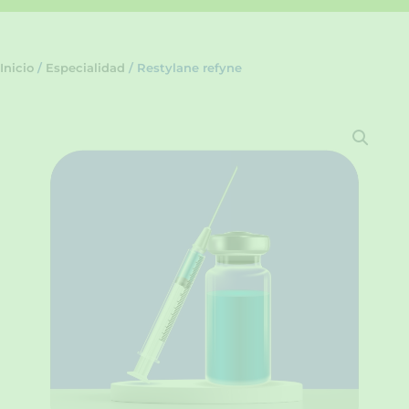
Inicio
/
Especialidad
/ Restylane refyne