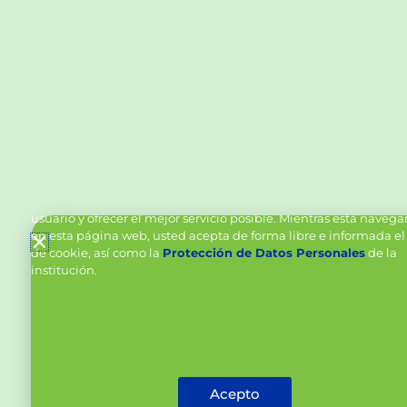
Política de Cookies y Tratamiento de Datos Personal
Vanttive utiliza cookies en este sitio para mejorar la experiencia
usuario y ofrecer el mejor servicio posible. Mientras está naveg
en esta página web, usted acepta de forma libre e informada el
de cookie, así como la
Protección de Datos Personales
de la
institución.
Acepto