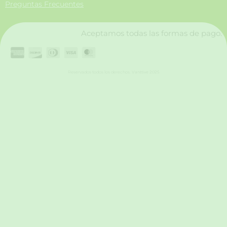
Preguntas Frecuentes
k
a
n
m
Aceptamos todas las formas de pago.
Reservados todos los derechos. Vanttive 2025