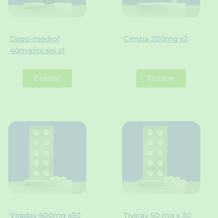
Depo-medrol
Cimzia 200mg x2
40mg/ml spi x1
Cotizar
Cotizar
Viraday 600mg x30
Tivicay 50 mg x 30