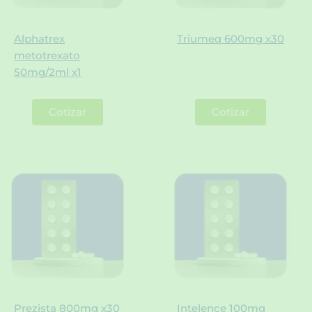
Alphatrex
Triumeq 600mg x30
metotrexato
50mg/2ml x1
Cotizar
Cotizar
Prezista 800mg x30
Intelence 100mg