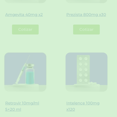
Amgevita 40mg x2
Prezista 800mg x30
Cotizar
Cotizar
Retrovir 10mg/ml
Intelence 100mg
5×20 ml
x120