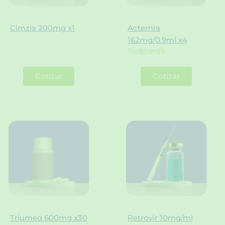
Cimzia 200mg x1
Actemra
162mg/0.9ml x4
Tocilizumab
Cotizar
Cotizar
Triumeq 600mg x30
Retrovir 10mg/ml