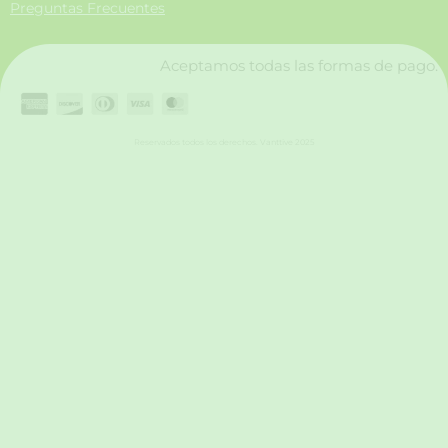
Preguntas Frecuentes
k
a
n
m
Aceptamos todas las formas de pago.
Reservados todos los derechos. Vanttive 2025