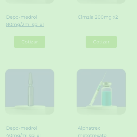
Depo-medrol
Cimzia 200mg x2
80mg/2ml spi x1
Cotizar
Cotizar
Depo-medrol
Alphatrex
40mg/ml spi x1
metotrexato