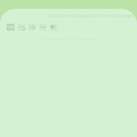
k
a
n
m
Aceptamos todas las formas de pago.
Reservados todos los derechos. Vanttive 2025