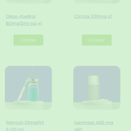
Depo-medrol
Cimzia 200mg x1
80mg/2ml spi x1
Cotizar
Cotizar
Retrovir 10mg/ml
Isentress 400 mg
5×20 ml
x60