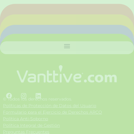
F
I
L
a
n
i
© Todos los derechos reservados.
c
s
n
Políticas de Protección de Datos del Usuario
e
t
k
Formulario para el Ejercicio de Derechos ARCO
b
a
e
Política Anti-Soborno
o
g
d
Política Integral de Gestión
o
r
i
Preguntas Frecuentes