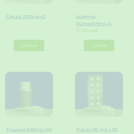
Cimzia 200mg x2
Actemra
162mg/0.9ml x4
Tocilizumab
Cotizar
Cotizar
Triumeq 600mg x30
Tivicay 50 mg x 30