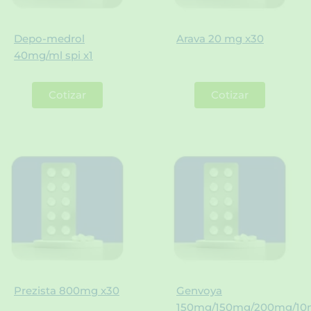
Depo-medrol
Arava 20 mg x30
40mg/ml spi x1
Cotizar
Cotizar
Prezista 800mg x30
Genvoya
150mg/150mg/200mg/1