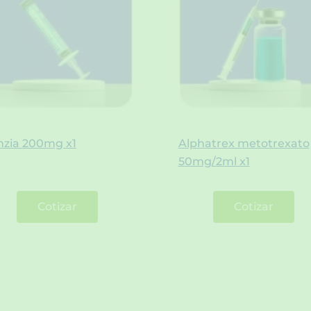
mzia 200mg x1
Alphatrex metotrexato
50mg/2ml x1
Cotizar
Cotizar