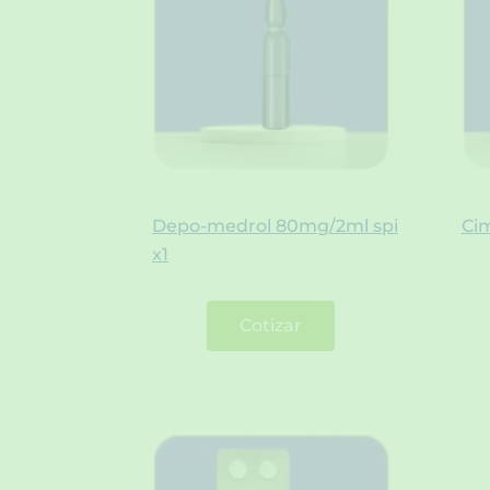
Depo-medrol 80mg/2ml spi
Ci
x1
Cotizar