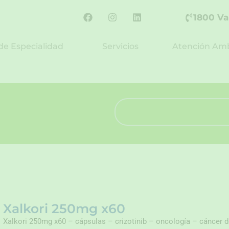
F
I
L
1800 Va
a
n
i
c
s
n
e
t
k
de Especialidad
Servicios
Atención Amb
b
a
e
o
g
d
o
r
i
k
a
n
m
Search
Xalkori 250mg x60
Xalkori 250mg x60 – cápsulas – crizotinib – oncología – cáncer 