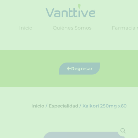
Ir
al
contenido
Inicio
Quiénes Somos
Farmacia 
Regresar
Inicio
/
Especialidad
/ Xalkori 250mg x60