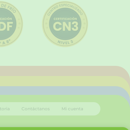
toria
Contáctanos
Mi cuenta
I
L