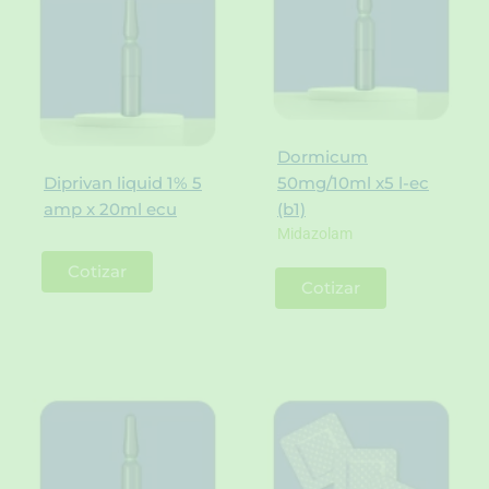
Dormicum
Diprivan liquid 1% 5
50mg/10ml x5 l-ec
amp x 20ml ecu
(b1)
Midazolam
Cotizar
Cotizar