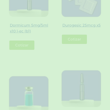
Dormicum 5mg/5ml
Durogesic 25mcg x5
x10 l-ec (b1)
Cotizar
Cotizar