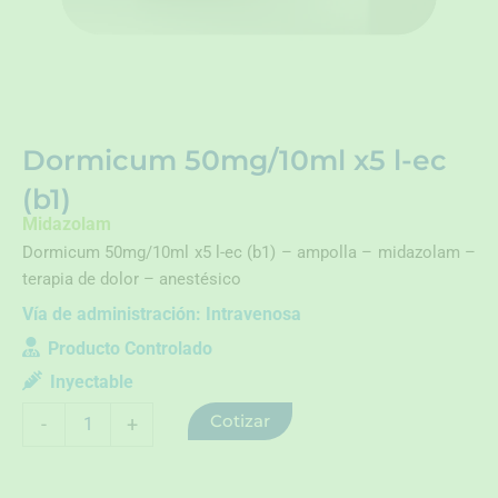
Dormicum 50mg/10ml x5 l-ec
(b1)
Midazolam
Dormicum 50mg/10ml x5 l-ec (b1) – ampolla – midazolam –
terapia de dolor – anestésico
Vía de administración:
Intravenosa
Producto Controlado
Inyectable
Dormicum
Cotizar
-
+
50mg/10ml
x5
l-