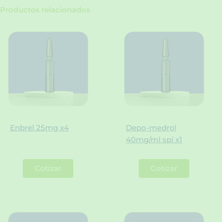
ec
Productos relacionados
(b1)
cantidad
Enbrel 25mg x4
Depo-medrol
40mg/ml spi x1
Cotizar
Cotizar