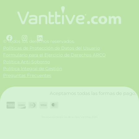
F
I
L
a
n
i
© Todos los derechos reservados.
c
s
n
Políticas de Protección de Datos del Usuario
e
t
k
Formulario para el Ejercicio de Derechos ARCO
b
a
e
Política Anti-Soborno
o
g
d
Política Integral de Gestión
o
r
i
Preguntas Frecuentes
k
a
n
m
Aceptamos todas las formas de pago.
Reservados todos los derechos. Vanttive 2025