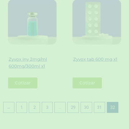
Zyvox iny 2mg/ml
Zyvox tab 600 mg x1
600mg/300ml x1
Cotizar
Cotizar
←
1
2
3
…
29
30
31
32