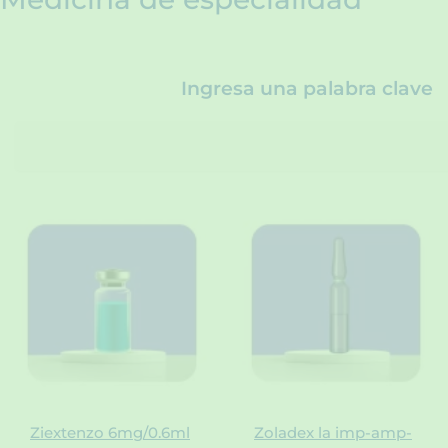
Ingresa una palabra clave
S
e
a
r
c
h
Ziextenzo 6mg/0.6ml
Zoladex la imp-amp-