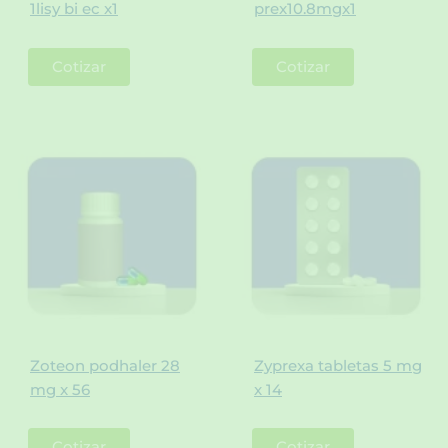
1lisy bi ec x1
prex10.8mgx1
Cotizar
Cotizar
Zoteon podhaler 28
Zyprexa tabletas 5 mg
mg x 56
x 14
Cotizar
Cotizar