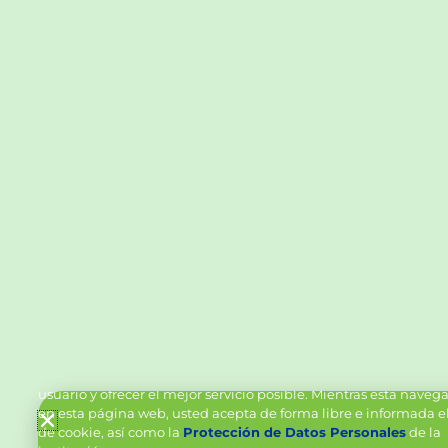
Política de Cookies y Tratamiento de Datos Personal
Vanttive utiliza cookies en este sitio para mejorar la experiencia
usuario y ofrecer el mejor servicio posible. Mientras está nave
en esta página web, usted acepta de forma libre e informada e
de cookie, así como la
Protección de Datos Personales
de la