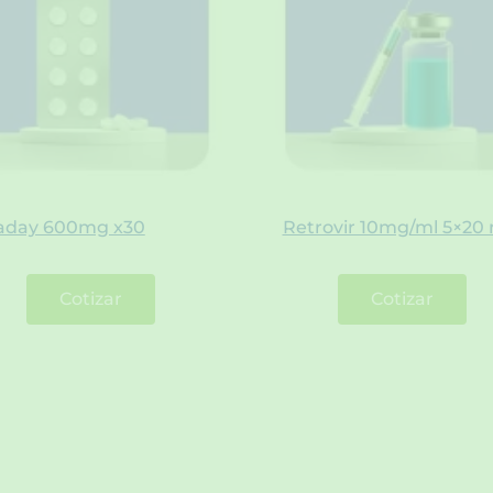
raday 600mg x30
Retrovir 10mg/ml 5×20 
Cotizar
Cotizar