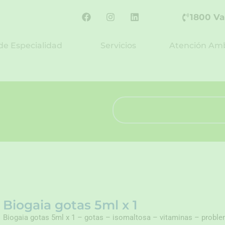
F
I
L
1800 Va
a
n
i
c
s
n
e
t
k
de Especialidad
Servicios
Atención Amb
b
a
e
o
g
d
o
r
i
k
a
n
m
Search
Biogaia gotas 5ml x 1
Biogaia gotas 5ml x 1 – gotas – isomaltosa – vitaminas – proble