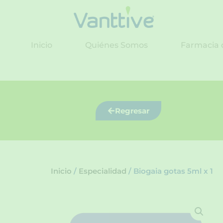
Ir
al
contenido
Inicio
Quiénes Somos
Farmacia 
Regresar
Inicio
/
Especialidad
/ Biogaia gotas 5ml x 1