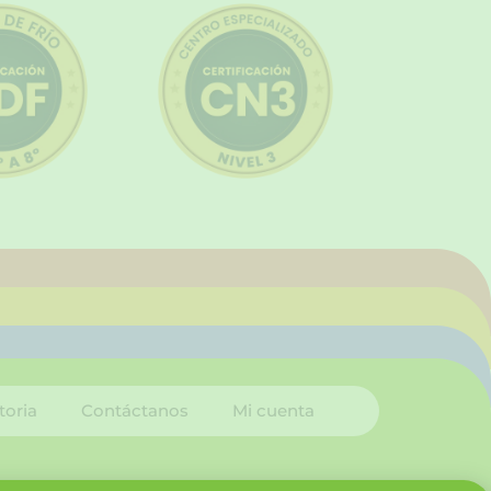
toria
Contáctanos
Mi cuenta
I
L