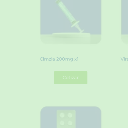
Cimzia 200mg x1
Vi
Cotizar