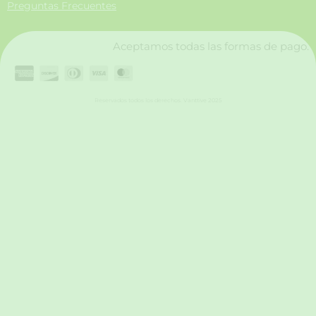
Preguntas Frecuentes
k
a
n
m
Aceptamos todas las formas de pago.
Reservados todos los derechos. Vanttive 2025