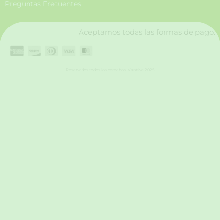
Preguntas Frecuentes
k
a
n
m
Aceptamos todas las formas de pago.
Reservados todos los derechos. Vanttive 2025