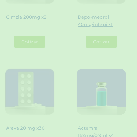
Cimzia 200mg x2
Depo-medrol
40mg/ml spi x1
Cotizar
Cotizar
Arava 20 mg x30
Actemra
162mg/0.9ml x4