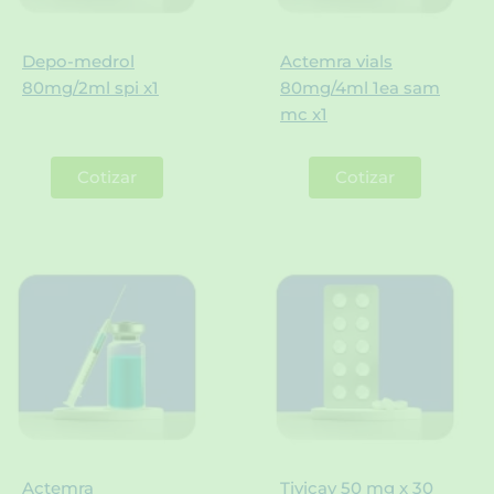
Depo-medrol
Actemra vials
80mg/2ml spi x1
80mg/4ml 1ea sam
mc x1
Cotizar
Cotizar
Actemra
Tivicay 50 mg x 30