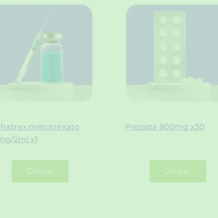
phatrex metotrexato
Prezista 800mg x30
mg/2ml x1
Cotizar
Cotizar