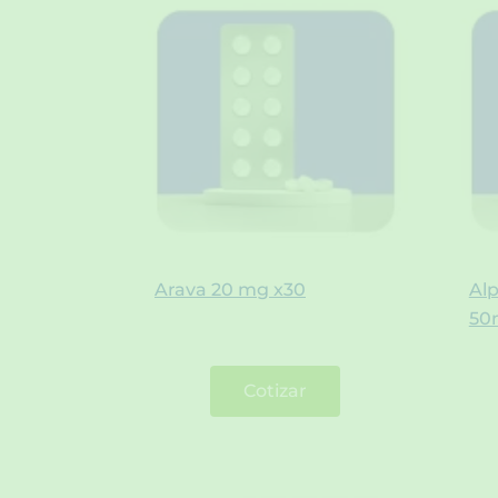
Arava 20 mg x30
Al
50
Cotizar