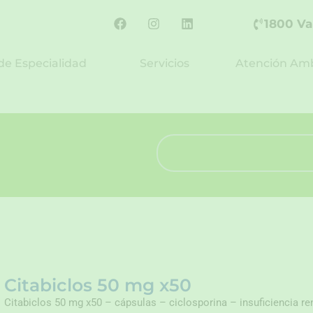
F
I
L
1800 Va
a
n
i
c
s
n
e
t
k
de Especialidad
Servicios
Atención Amb
b
a
e
o
g
d
o
r
i
k
a
n
m
Search
Citabiclos 50 mg x50
Citabiclos 50 mg x50 – cápsulas – ciclosporina – insuficiencia re