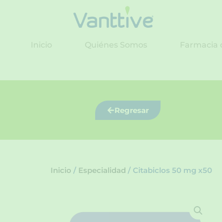
Ir
al
contenido
Inicio
Quiénes Somos
Farmacia 
Regresar
Inicio
/
Especialidad
/ Citabiclos 50 mg x50