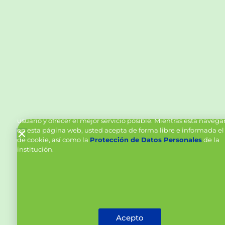
Política de Cookies y Tratamiento de Datos Personal
Vanttive utiliza cookies en este sitio para mejorar la experiencia
usuario y ofrecer el mejor servicio posible. Mientras está naveg
en esta página web, usted acepta de forma libre e informada el
de cookie, así como la
Protección de Datos Personales
de la
institución.
Acepto