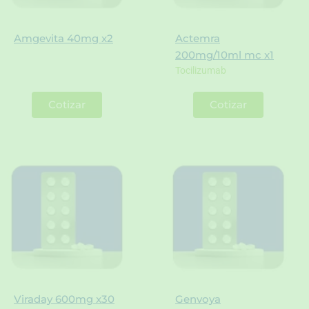
Amgevita 40mg x2
Actemra
200mg/10ml mc x1
Tocilizumab
Cotizar
Cotizar
Viraday 600mg x30
Genvoya