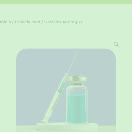
Inicio
/
Especialidad
/ Darzalex 400mg x1