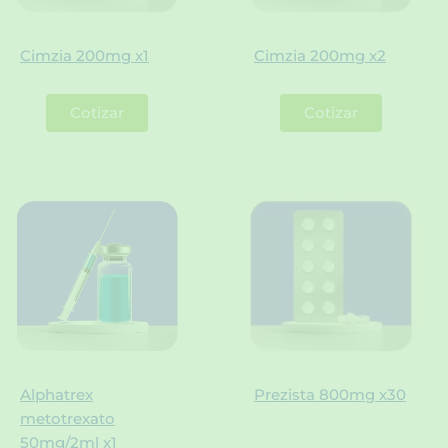
Cimzia 200mg x1
Cimzia 200mg x2
Cotizar
Cotizar
Alphatrex
Prezista 800mg x30
metotrexato
50mg/2ml x1