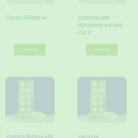
Cimzia 200mg x2
Actemra vials
80mg/4ml 1ea sam
mc x1
Cotizar
Cotizar
Prezista 800mg x30
Genvoya