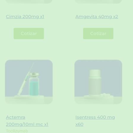
Cimzia 200mg x1
Amgevita 40mg x2
Cotizar
Cotizar
Actemra
Isentress 400 mg
200mg/10ml mc x1
x60
Tocilizumab