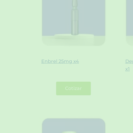
Enbrel 25mg x4
De
x1
Cotizar