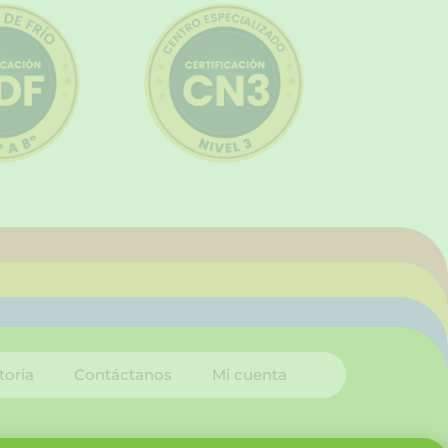
toria
Contáctanos
Mi cuenta
I
L