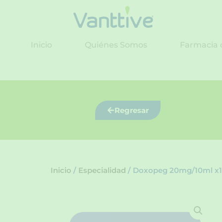
Ir
al
contenido
Inicio
Quiénes Somos
Farmacia 
Regresar
Inicio
/
Especialidad
/ Doxopeg 20mg/10ml x1