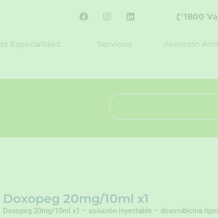
F
I
L
1800 Va
a
n
i
c
s
n
e
t
k
de Especialidad
Servicios
Atención Amb
b
a
e
o
g
d
o
r
i
k
a
n
m
Search
Doxopeg 20mg/10ml x1
Doxopeg 20mg/10ml x1 – solución inyectable – doxorubicina lip