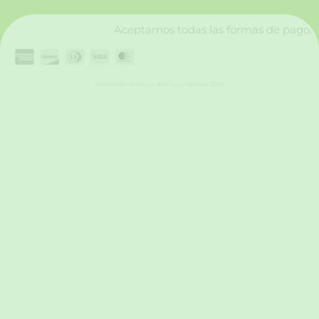
m
Aceptamos todas las formas de pago.
Reservados todos los derechos. Vanttive 2025