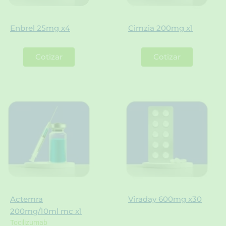
Enbrel 25mg x4
Cimzia 200mg x1
Cotizar
Cotizar
Actemra
Viraday 600mg x30
200mg/10ml mc x1
Tocilizumab